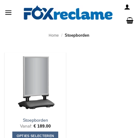
Ga
naar
inhoud
/
Stoepborden
Home
Stoepborden
Vanaf:
€
189.00
OPTIES SELECTEREN