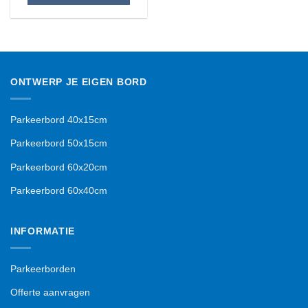
Dit
product
heeft
meerdere
variaties.
ONTWERP JE EIGEN BORD
Deze
optie
kan
Parkeerbord 40x15cm
gekozen
worden
Parkeerbord 50x15cm
op
Parkeerbord 60x20cm
de
productpagina
Parkeerbord 60x40cm
INFORMATIE
Parkeerborden
Offerte aanvragen