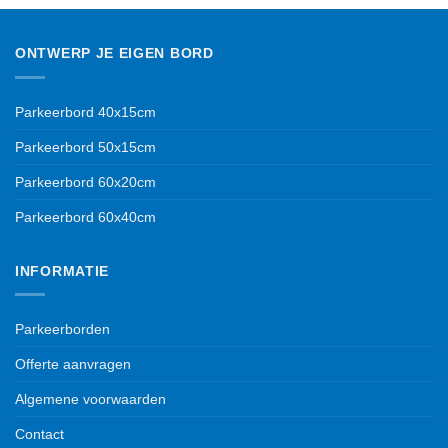
meerdere
variaties.
ONTWERP JE EIGEN BORD
Deze
optie
kan
Parkeerbord 40x15cm
gekozen
worden
Parkeerbord 50x15cm
op
de
Parkeerbord 60x20cm
productpagina
Parkeerbord 60x40cm
INFORMATIE
Parkeerborden
Offerte aanvragen
Algemene voorwaarden
Contact