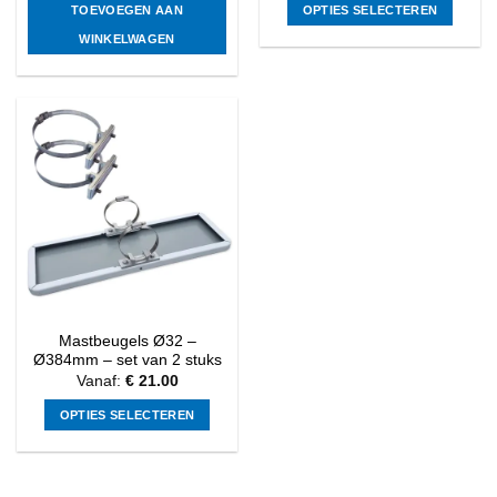
TOEVOEGEN AAN
OPTIES SELECTEREN
Dit
WINKELWAGEN
product
heeft
meerdere
variaties.
Deze
optie
kan
gekozen
worden
op
de
productpagina
Mastbeugels Ø32 –
Ø384mm – set van 2 stuks
Vanaf:
€
21.00
OPTIES SELECTEREN
Dit
product
heeft