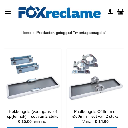
Ga
naar
inhoud
/
Producten getagged “montagebeugels”
Home
Hekbeugels (voor gaas- of
Paalbeugels Ø48mm of
spijlenhek) – set van 2 stuks
Ø60mm – set van 2 stuks
€
15.00
Vanaf:
€
14.00
(excl. btw)