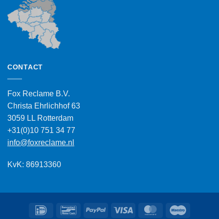
CONTACT
Fox Reclame B.V.
Christa Ehrlichhof 63
3059 LL Rotterdam
+31(0)10 751 34 77
info@foxreclame.nl
KvK: 86913360
IDeal
Bancontact
PayPal
Visa
MasterCard
Maestro